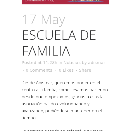
17 May
ESCUELA DE
FAMILIA
Posted at 11:28h
in
Noticias
by
adismar
0 Comments
0
Likes
Share
Desde Adismar, queremos poner en el
centro a la familia, como llevamos haciendo
desde que empezamos, gracias a ellas la
asociación ha ido evolucionando y
avanzando, pudiéndose mantener en el
tiempo.