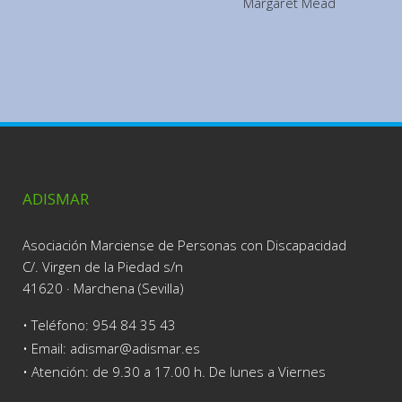
Margaret Mead
ADISMAR
Asociación Marciense de Personas con Discapacidad
C/. Virgen de la Piedad s/n
41620 · Marchena (Sevilla)
• Teléfono:
954 84 35 43
• Email: adismar@adismar.es
• Atención: de 9.30 a 17.00 h. De lunes a Viernes