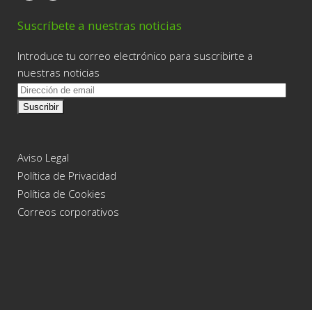
Suscríbete a nuestras noticias
Introduce tu correo electrónico para suscribirte a
nuestras noticias
D
i
r
e
c
Aviso Legal
c
Política de Privacidad
i
Política de Cookies
ó
Correos corporativos
n
d
e
e
m
a