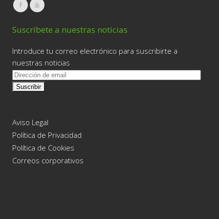
Suscríbete a nuestras noticias
Introduce tu correo electrónico para suscribirte a
nuestras noticias
D
i
r
e
c
Aviso Legal
c
Política de Privacidad
i
Política de Cookies
ó
Correos corporativos
n
d
e
e
m