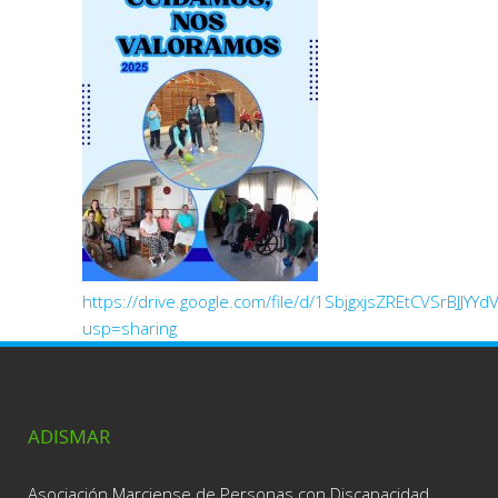
https://drive.google.com/file/d/1SbjgxjsZREtCVSrBJJY
usp=sharing
ADISMAR
Asociación Marciense de Personas con Discapacidad